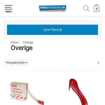
0
0
MENU
Open filters
Home
Overige
Overige
Hoogste prijs
1