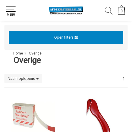
0
0
MENU
Open filters
Home
Overige
Overige
Naam oplopend
1