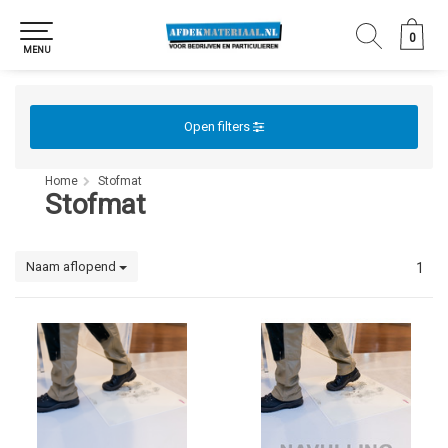
0
0
MENU
Open filters
Home
Stofmat
Stofmat
Naam aflopend
1