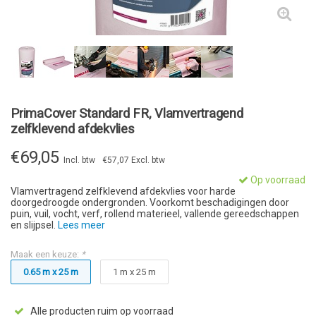
PrimaCover Standard FR, Vlamvertragend
zelfklevend afdekvlies
€69,05
Incl. btw
€57,07 Excl. btw
Op voorraad
Vlamvertragend zelfklevend afdekvlies voor harde
doorgedroogde ondergronden. Voorkomt beschadigingen door
puin, vuil, vocht, verf, rollend materieel, vallende gereedschappen
en slijpsel.
Lees meer
Maak een keuze:
*
0.65 m x 25 m
1 m x 25 m
Alle producten ruim op voorraad