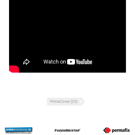
PrimaCover
(25)