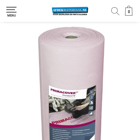
0
0
MENU