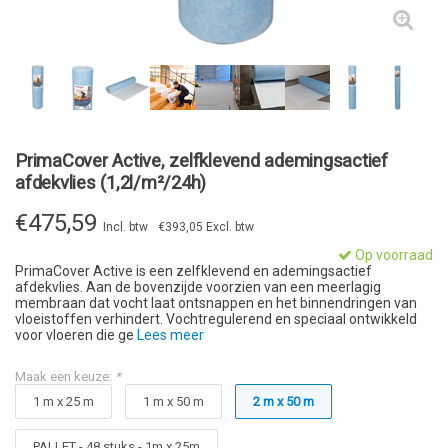
PrimaCover Active, zelfklevend ademingsactief
afdekvlies (1,2l/m²/24h)
€475,59
Incl. btw
€393,05 Excl. btw
Op voorraad
PrimaCover Active is een zelfklevend en ademingsactief
afdekvlies. Aan de bovenzijde voorzien van een meerlagig
membraan dat vocht laat ontsnappen en het binnendringen van
vloeistoffen verhindert. Vochtregulerend en speciaal ontwikkeld
voor vloeren die ge
Lees meer
Maak een keuze:
*
1 m x 25 m
1 m x 50 m
2 m x 50 m
PALLET - 48 stuks - 1m x 25m