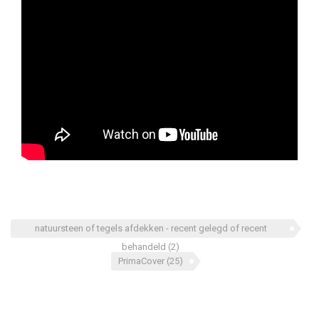
natuursteen of tegels afdekken - recent gelegd of recent
behandeld
(2)
PrimaCover
(25)