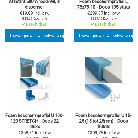
Afzetlint 500m rood/wit, in
Foam beschermprofiel L
dispenser
75x75-10 - Doos 105 stuks
€18,88 Incl. btw
€289,67 Incl. btw
€15,60 Excl. btw
€239,40 Excl. btw
Beschikbaar
Beschikbaar
Toevoegen aan winkelwagen
Toevoegen aan winkelwagen
Foam beschermprofiel U 100-
Foam beschermprofiel U 15-
120 STRETCH - Doos 22
25 (15 tot 25mm) - Doos
stuks
160sts
€358,31 Incl. btw
€309,76 Incl. btw