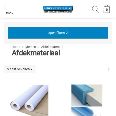
0
0
MENU
Open filters
Home
Merken
Afdekmateriaal
Afdekmateriaal
Meest bekeken
1