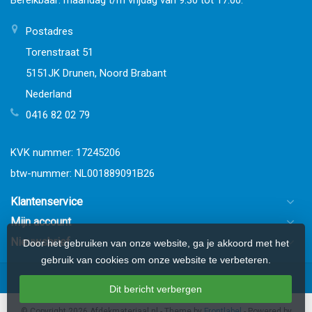
Bereikbaar: maandag t/m vrijdag van 9:30 tot 17:00.
Postadres
Torenstraat 51
5151JK Drunen, Noord Brabant
Nederland
0416 82 02 79
KVK nummer: 17245206
btw-nummer: NL001889091B26
Klantenservice
Mijn account
Nieuwsbrief
Door het gebruiken van onze website, ga je akkoord met het
gebruik van cookies om onze website te verbeteren.
Dit bericht verbergen
© Copyright 2026 Afdekmateriaal.nl
- Theme by
Frontlabel
- Powered by