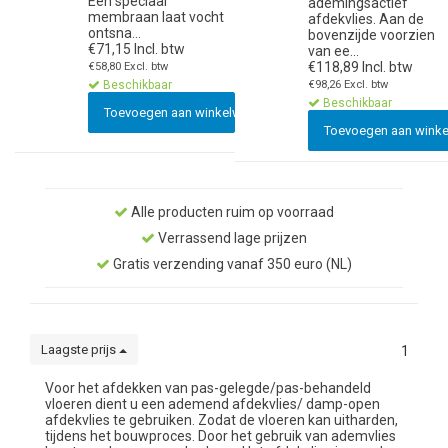
Een speciaal
ademingsactief
membraan laat vocht
afdekvlies. Aan de
ontsna...
bovenzijde voorzien
€71,15 Incl. btw
van ee...
€118,89 Incl. btw
€58,80 Excl. btw
Beschikbaar
€98,26 Excl. btw
Beschikbaar
Toevoegen aan winkelwagen
Toevoegen aan wink
Alle producten ruim op voorraad
Verrassend lage prijzen
Gratis verzending vanaf 350 euro (NL)
Laagste prijs
1
Voor het afdekken van pas-gelegde/pas-behandeld
vloeren dient u een ademend afdekvlies/ damp-open
afdekvlies te gebruiken. Zodat de vloeren kan uitharden,
tijdens het bouwproces. Door het gebruik van ademvlies