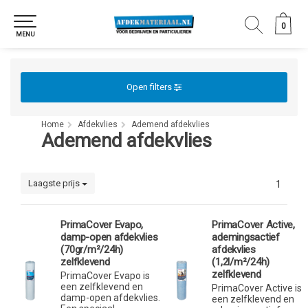
0
0
MENU
Open filters
Home
Afdekvlies
Ademend afdekvlies
Ademend afdekvlies
Laagste prijs
1
PrimaCover Evapo,
PrimaCover Active,
damp-open afdekvlies
ademingsactief
(70gr/m²/24h)
afdekvlies
zelfklevend
(1,2l/m²/24h)
zelfklevend
PrimaCover Evapo is
een zelfklevend en
PrimaCover Active is
damp-open afdekvlies.
een zelfklevend en