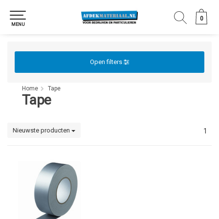
0
0
MENU
Open filters
Home
Tape
Tape
Nieuwste producten
1