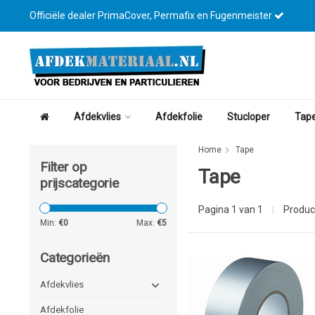
Officiële dealer PrimaCover, Permafix en Fugenmeister
Afdekvlies
Afdekfolie
Stucloper
Tap
Home
Tape
Filter op
Tape
prijscategorie
Pagina 1 van 1
|
Produc
Min:
€
0
Max:
€
5
Categorieën
Afdekvlies
Afdekfolie