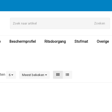
Zoeken
e
Beschermprofiel
Ritsdoorgang
Stofmat
Overige
ten
6
Meest bekeken