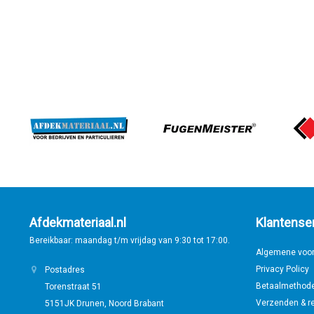
Afdekmateriaal.nl
Klantense
Bereikbaar: maandag t/m vrijdag van 9:30 tot 17:00.
Algemene voo
Privacy Policy
Postadres
Betaalmethod
Torenstraat 51
Verzenden & r
5151JK Drunen, Noord Brabant