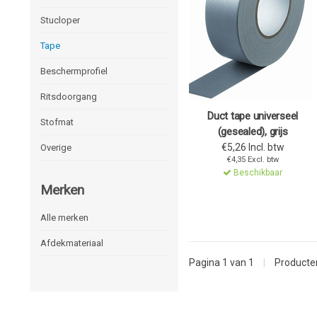
Stucloper
Tape
Beschermprofiel
Ritsdoorgang
Duct tape universeel
Stofmat
(gesealed), grijs
€5,26 Incl. btw
Overige
€4,35 Excl. btw
Beschikbaar
Merken
Alle merken
Afdekmateriaal
Pagina 1 van 1
|
Product