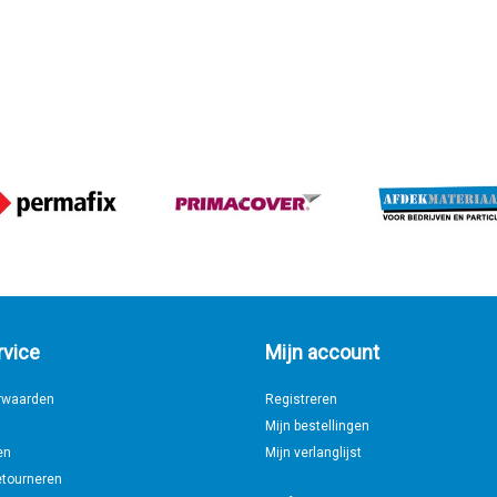
rvice
Mijn account
rwaarden
Registreren
Mijn bestellingen
en
Mijn verlanglijst
etourneren