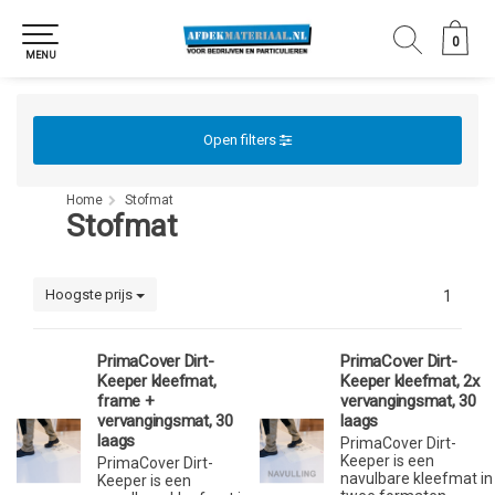
0
0
MENU
Open filters
Home
Stofmat
Stofmat
Hoogste prijs
1
PrimaCover Dirt-
PrimaCover Dirt-
Keeper kleefmat,
Keeper kleefmat, 2x
frame +
vervangingsmat, 30
vervangingsmat, 30
laags
laags
PrimaCover Dirt-
Keeper is een
PrimaCover Dirt-
navulbare kleefmat in
Keeper is een