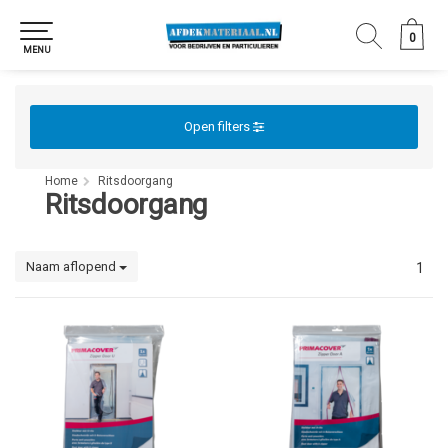
0
0
MENU
Open filters
Home
Ritsdoorgang
Ritsdoorgang
Naam aflopend
1