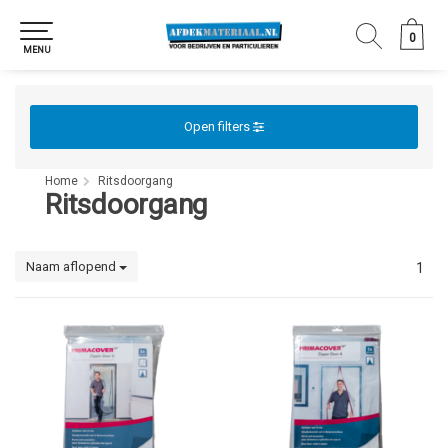
0
0
MENU
Open filters
Home
Ritsdoorgang
Ritsdoorgang
Naam aflopend
1