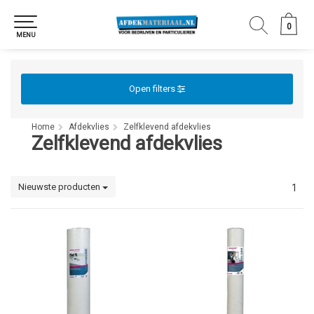
0
0
MENU
Open filters
Home
Afdekvlies
Zelfklevend afdekvlies
Zelfklevend afdekvlies
Nieuwste producten
1