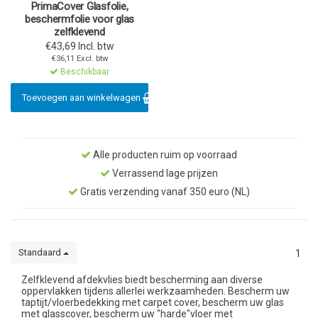
PrimaCover Glasfolie,
beschermfolie voor glas
zelfklevend
€43,69 Incl. btw
€36,11 Excl. btw
Beschikbaar
Toevoegen aan winkelwagen
Alle producten ruim op voorraad
Verrassend lage prijzen
Gratis verzending vanaf 350 euro (NL)
Standaard
1
Zelfklevend afdekvlies biedt bescherming aan diverse
oppervlakken tijdens allerlei werkzaamheden. Bescherm uw
taptijt/vloerbedekking met carpet cover, bescherm uw glas
met glasscover, bescherm uw "harde"vloer met