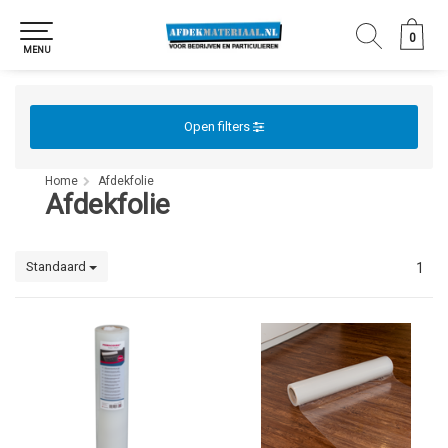
0
0
MENU
Open filters
Home
Afdekfolie
Afdekfolie
Standaard
1