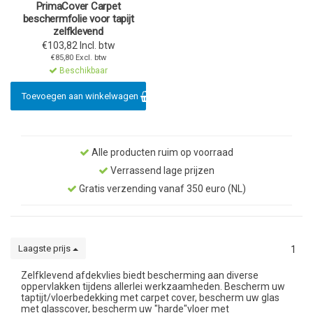
PrimaCover Carpet
beschermfolie voor tapijt
zelfklevend
€103,82 Incl. btw
€85,80 Excl. btw
Beschikbaar
Toevoegen aan winkelwagen
Alle producten ruim op voorraad
Verrassend lage prijzen
Gratis verzending vanaf 350 euro (NL)
Laagste prijs
1
Zelfklevend afdekvlies biedt bescherming aan diverse
oppervlakken tijdens allerlei werkzaamheden. Bescherm uw
taptijt/vloerbedekking met carpet cover, bescherm uw glas
met glasscover, bescherm uw "harde"vloer met