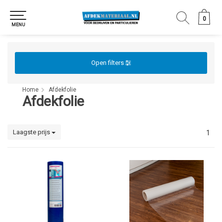
0
0
MENU
Open filters
Home
Afdekfolie
Afdekfolie
Laagste prijs
1